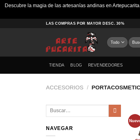
Descubre la magia de las artesanías andinas en Artepucarita. 
Saltar
LAS COMPRAS POR MAYOR DESC. 30%
al
contenido
Busca
por:
TIENDA
BLOG
REVENDEDORES
ACCESORIOS
/
PORTACOSMETI
Nuev
NAVEGAR