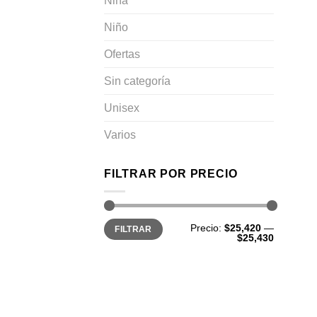
Niña
Niño
Ofertas
Sin categoría
Unisex
Varios
FILTRAR POR PRECIO
Facebook pagina
Precio
Precio
Precio:
$25,420
—
FILTRAR
WhatsApp
mínimo
máximo
$25,430
Instagram