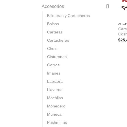
Accesorios
Billeteras y Cartucheras
Bolsos
ACC
Cart
Carteras
Cosm
$
25,
Cartucheras
Chulo
Cinturones
Gorros
Imanes
Lapicera
Llaveros
Mochilas
Monedero
Muñeca
Pashminas