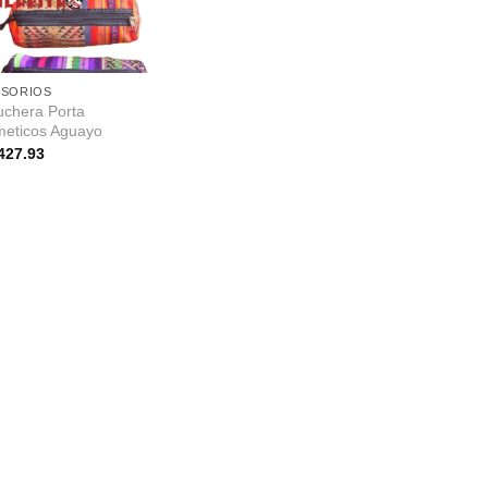
ESORIOS
uchera Porta
eticos Aguayo
427.93