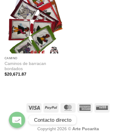
Facebook pagina
CAMINO
Caminos de barracan
bordados
WhatsApp
$
20,671.87
Instagram
Contacto directo
BLOG
Copyright 2026 ©
Arte Pucarita