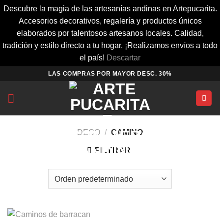
Descubre la magia de las artesanías andinas en Artepucarita.
Accesorios decorativos, regalería y productos únicos
elaborados por talentosos artesanos locales. Calidad,
tradición y estilo directo a tu hogar. ¡Realizamos envíos a todo
el país!
Descartar
Saltar
LAS COMPRAS POR MAYOR DESC. 30%
al
contenido
DECO
/
CAMINO
FILTRAR