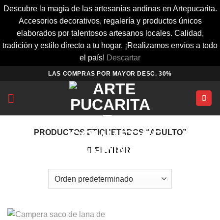
Descubre la magia de las artesanías andinas en Artepucarita.
Accesorios decorativos, regalería y productos únicos
elaborados por talentosos artesanos locales. Calidad,
tradición y estilo directo a tu hogar. ¡Realizamos envíos a todo
el país!
Descartar
Saltar
LAS COMPRAS POR MAYOR DESC. 30%
al
contenido
PRODUCTOS ETIQUETADOS “ADULTO”
FILTRAR