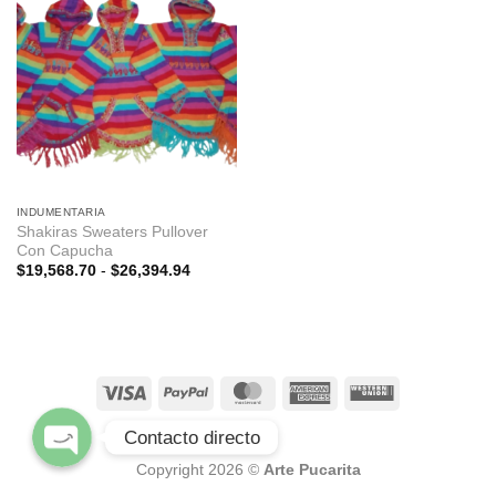
Facebook pagina
INDUMENTARIA
Shakiras Sweaters Pullover
Con Capucha
WhatsApp
Rango
$
19,568.70
-
$
26,394.94
de
precios:
desde
$19,568.70
Instagram
hasta
$26,394.94
Contacto directo
BLOG
Copyright 2026 ©
Arte Pucarita