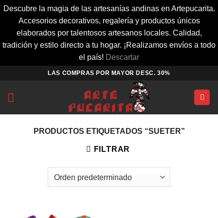
Descubre la magia de las artesanías andinas en Artepucarita.
Accesorios decorativos, regalería y productos únicos
elaborados por talentosos artesanos locales. Calidad,
tradición y estilo directo a tu hogar. ¡Realizamos envíos a todo
el país!
Descartar
Saltar
LAS COMPRAS POR MAYOR DESC. 30%
al
contenido
PRODUCTOS ETIQUETADOS “SUETER”
FILTRAR