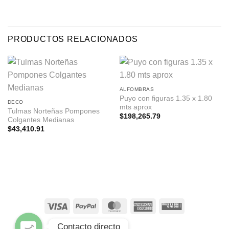
PRODUCTOS RELACIONADOS
ALFOMBRAS
Puyo con figuras 1.35 x 1.80
DECO
mts aprox
Tulmas Norteñas Pompones
Facebook pagina
$
198,265.79
Colgantes Medianas
$
43,410.91
WhatsApp
Instagram
Contacto directo
BLOG